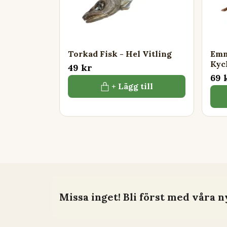
Torkad Fisk - Hel Vitling
Emm
Kyc
49 kr
69 
+ Lägg till
Missa inget! Bli först med våra n