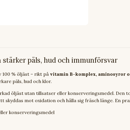
om stärker päls, hud och immunförsvar
v 100 % öljäst – rikt på
vitamin B-komplex, aminosyror oc
kare päls, hud och klor.
orkad öljäst utan tillsatser eller konserveringsmedel. Den
att skyddas mot oxidation och hålla sig fräsch länge. En pr
r eller konserveringsmedel