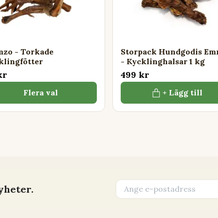
zo - Torkade
Storpack Hundgodis E
klingfötter
- Kycklinghalsar 1 kg
kr
499 kr
Flera val
+ Lägg till
yheter.