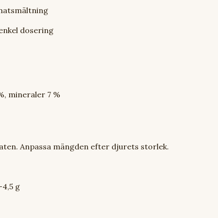
 matsmältning
enkel dosering
 %, mineraler 7 %
maten. Anpassa mängden efter djurets storlek.
–4,5 g