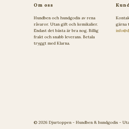
Om oss
Kund
Hundben och hundgodis av rena
Kontak
råvaror. Utan gift och kemikalier.
gärna t
Endast det bästa är bra nog. Billig
info@d
frakt och snabb leverans. Betala
tryggt med Klarna.
© 2026 Djurtoppen - Hundben & hundgodis - Utan