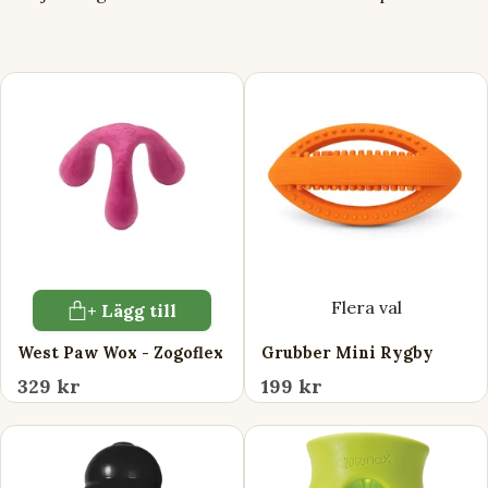
Flera val
+ Lägg till
West Paw Wox - Zogoflex
Grubber Mini Rygby
329 kr
199 kr