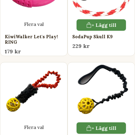
Flera val
+ Lägg till
KiwiWalker Let's Play!
SodaPup Skull K9
RING
229 kr
179 kr
Flera val
+ Lägg till