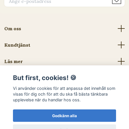
Om oss
Kundtjänst
Läs mer
But first, cookies! 🍪
Sociala medier
Vi använder cookies för att anpassa det innehåll som
visas för dig och för att du ska få bästa tänkbara
upplevelse när du handlar hos oss.
Godkänn alla
© 2026 Djurtoppen - Hundben & hundgodis - Utan tillsatser