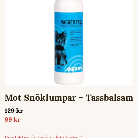
Mot Snöklumpar - Tassbalsam
129 kr
99 kr
Produkten är tyvärr slut i lager :(