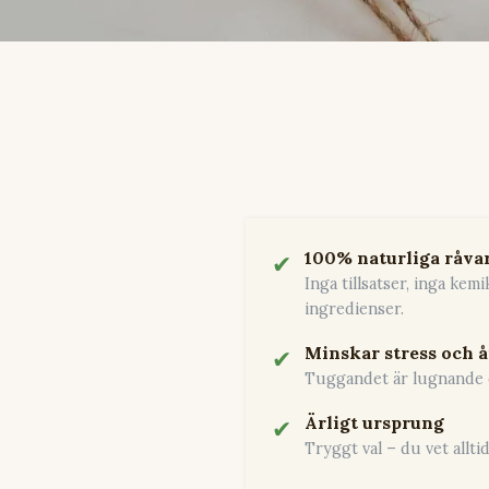
100% naturliga råva
✔
Inga tillsatser, inga kemi
ingredienser.
Minskar stress och 
✔
Tuggandet är lugnande o
Ärligt ursprung
✔
Tryggt val – du vet allti