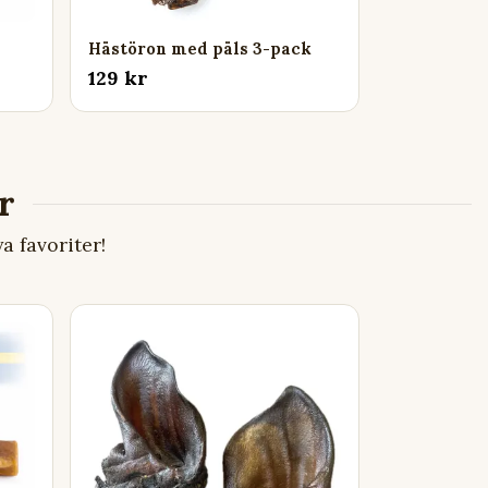
Hästöron med päls 3-pack
129 kr
 favoriter!
Emmzo - A
29 kr