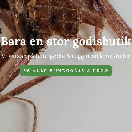
Bara en stor godisbutik
Vi satsar på hundgodis & tugg utan krusiduller
SE ALLT HUNDGODIS & TUGG