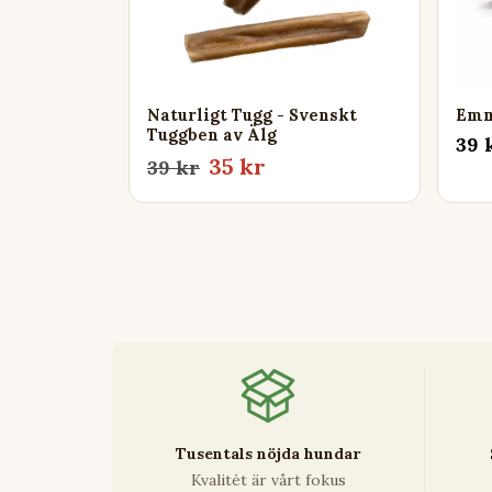
Naturligt Tugg - Svenskt
Emm
Tuggben av Älg
39 
35 kr
39 kr
Tusentals nöjda hundar
Kvalitét är vårt fokus