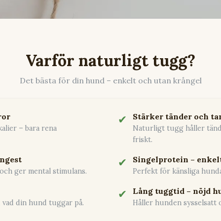
Varför naturligt tugg?
Det bästa för din hund – enkelt och utan krångel
ror
Stärker tänder och ta
✔
kalier – bara rena
Naturligt tugg håller tän
friskt.
ångest
Singelprotein – enkel
✔
ch ger mental stimulans.
Perfekt för känsliga hund
Lång tuggtid – nöjd h
✔
d vad din hund tuggar på.
Håller hunden sysselsatt 