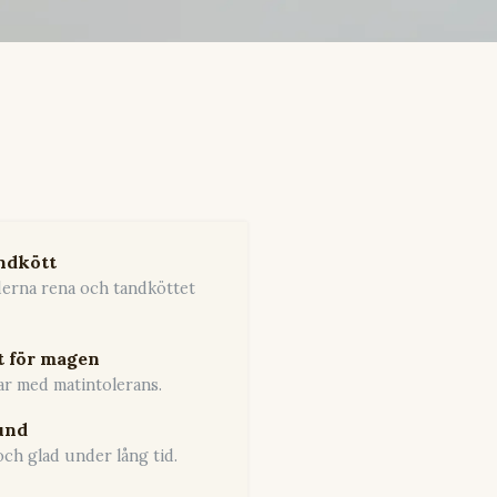
ndkött
derna rena och tandköttet
t för magen
ar med matintolerans.
und
och glad under lång tid.