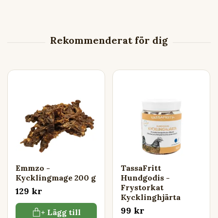
Emmzo -
TassaFritt
Kycklingmage 200 g
Hundgodis -
Frystorkat
129 kr
Kycklinghjärta
99 kr
+ Lägg till