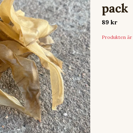
pack
89 kr
Produkten är t