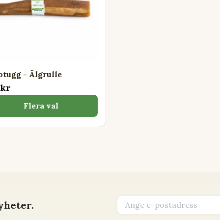
otugg - Älgrulle
 kr
Flera val
yheter.