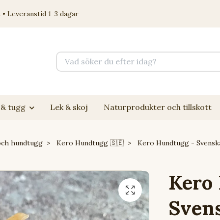
 • Leveranstid 1-3 dagar
& tugg
Lek & skoj
Naturprodukter och tillskott
och hundtugg
Kero Hundtugg 🇸🇪
Kero Hundtugg - Svenska
Kero
Svens