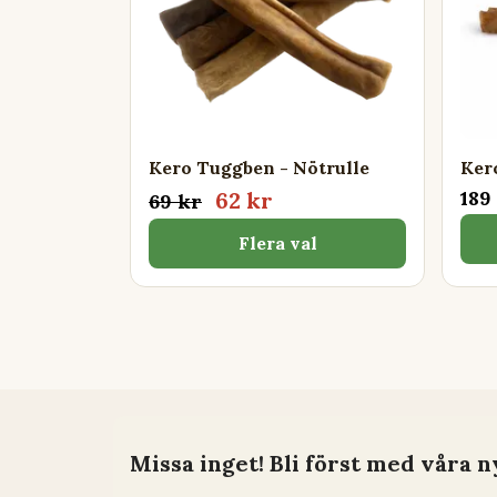
Kero Tuggben - Nötrulle
Ker
189
62 kr
69 kr
Flera val
Missa inget! Bli först med våra n