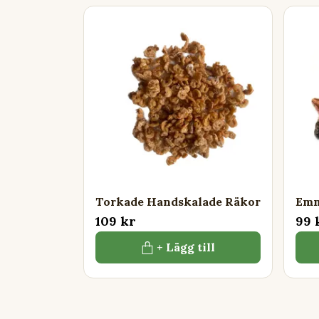
Torkade Handskalade Räkor
Emm
109 kr
99 
+ Lägg till