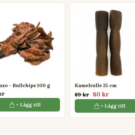
zo - Bullchips 100 g
Kamelrulle 25 cm
kr
80 kr
89 kr
+ Lägg till
+ Lägg till