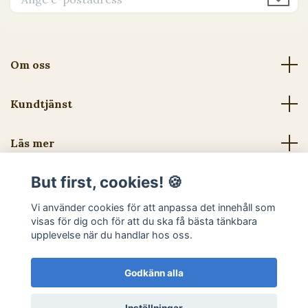
Om oss
Kundtjänst
Läs mer
But first, cookies! 🍪
Sociala medier
Vi använder cookies för att anpassa det innehåll som
visas för dig och för att du ska få bästa tänkbara
upplevelse när du handlar hos oss.
Godkänn alla
© 2026 Djurtoppen - Hundben & hundgodis - Utan tillsatser