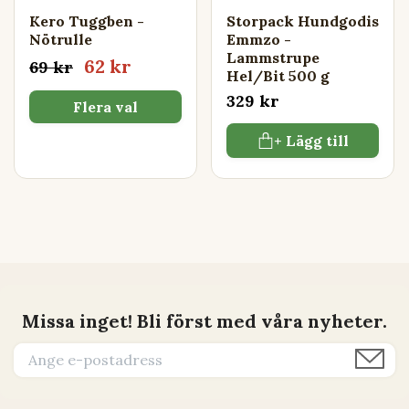
Kero Tuggben -
Storpack Hundgodis
Nötrulle
Emmzo -
Lammstrupe
62 kr
69 kr
Hel/Bit 500 g
329 kr
Flera val
+ Lägg till
Missa inget! Bli först med våra nyheter.