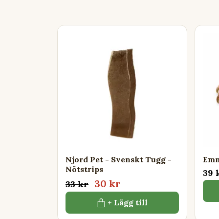
Njord Pet - Svenskt Tugg -
Emm
Nötstrips
39 
30 kr
33 kr
+ Lägg till