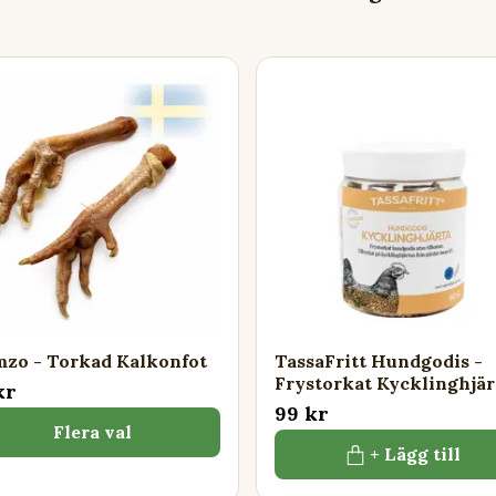
zo - Torkad Kalkonfot
TassaFritt Hundgodis -
Frystorkat Kycklinghjär
kr
99 kr
Flera val
+ Lägg till