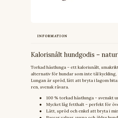
INFORMATION
Kalorisnålt hundgodis – naturl
Torkad hästlunga – ett kalorisnålt, smakrik
alternativ för hundar som inte tål kyckling, 
Lungan är spröd, lätt att bryta i lagom bit
ren, svensk råvara.
● 100 % torkad hästlunga – svenskt u
● Mycket låg fetthalt – perfekt för överv
● Lätt, spröd och enkel att bryta i min
● Passar valpar, vuxna och äldre hund