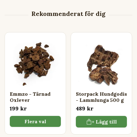
Emmzo - Tärnad
Storpack Hundgodis
Oxlever
- Lammlunga 500 g
199 kr
489 kr
Flera val
+ Lägg till