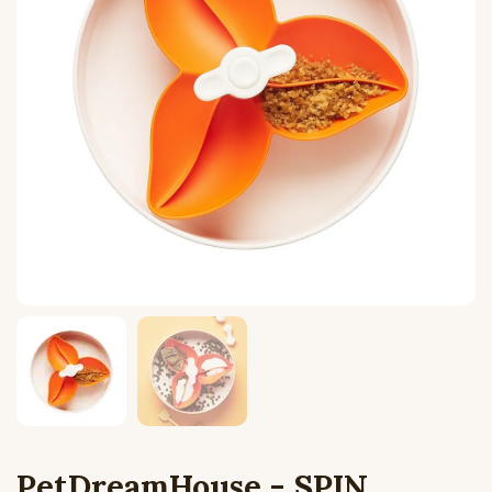
PetDreamHouse - SPIN