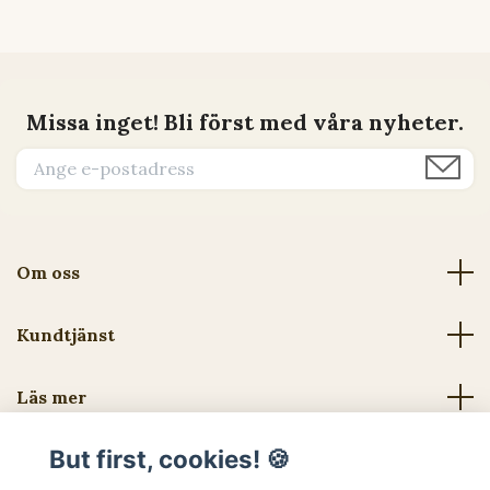
Missa inget! Bli först med våra nyheter.
Om oss
Kundtjänst
Läs mer
But first, cookies! 🍪
Sociala medier