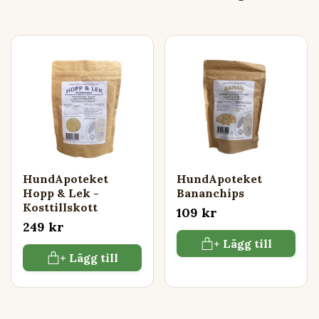
HundApoteket
HundApoteket
Hopp & Lek -
Bananchips
Kosttillskott
109 kr
249 kr
+ Lägg till
+ Lägg till