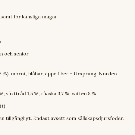
nsamt för känsliga magar
r
en och senior
7 %), morot, blåbär, äppelfiber – Ursprung: Norden
%, växttråd 1,5 %, råaska 3,7 %, vatten 5 %
tt)
ten tillgängligt. Endast avsett som sällskapsdjursfoder.