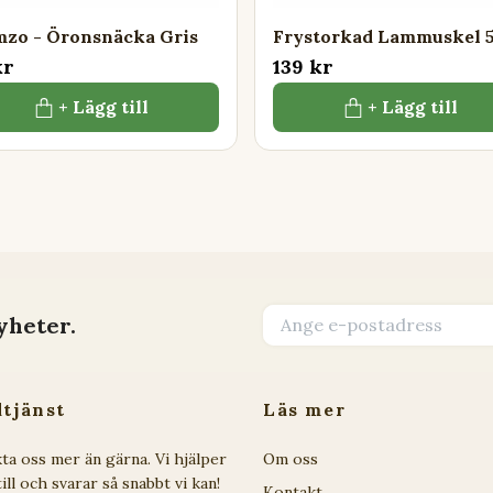
zo - Öronsnäcka Gris
Frystorkad Lammuskel 5
kr
139 kr
+ Lägg till
+ Lägg till
yheter.
tjänst
Läs mer
ta oss mer än gärna. Vi hjälper
Om oss
ill och svarar så snabbt vi kan!
Kontakt