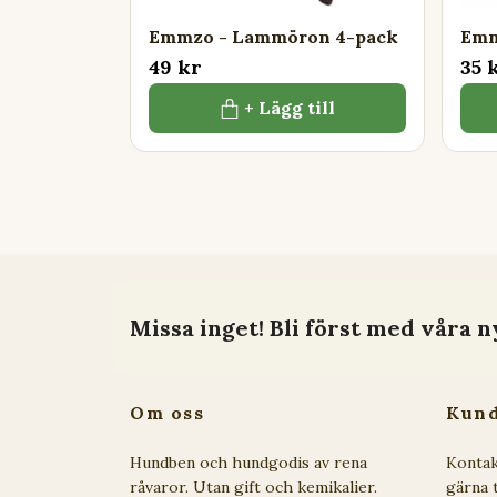
Emmzo - Lammöron 4-pack
Emm
49 kr
35 
+ Lägg till
Missa inget! Bli först med våra n
Om oss
Kund
Hundben och hundgodis av rena
Kontak
råvaror. Utan gift och kemikalier.
gärna t