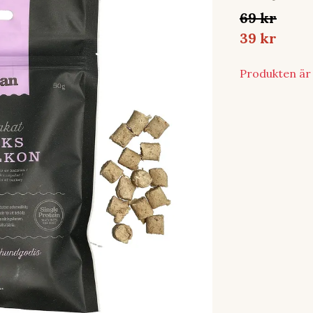
69 kr
39 kr
Produkten är t