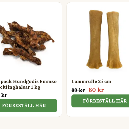
rpack Hundgodis Emmzo
Lammrulle 25 cm
cklinghalsar 1 kg
80 kr
89 kr
 kr
FÖRBESTÄLL HÄR
FÖRBESTÄLL HÄR