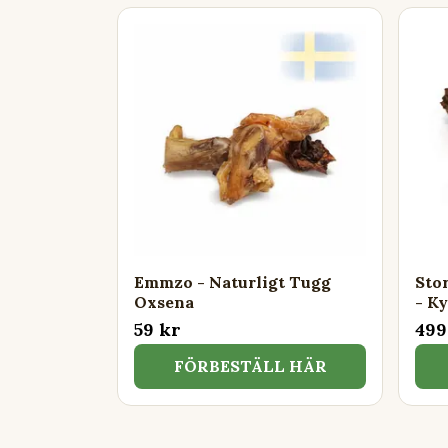
Emmzo - Naturligt Tugg
Sto
Oxsena
- Ky
59 kr
499
FÖRBESTÄLL HÄR