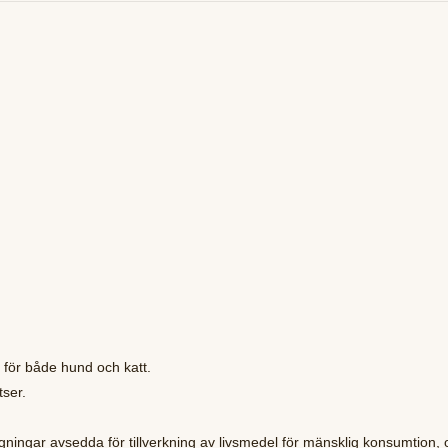
 för både hund och katt.
tser.
gningar avsedda för tillverkning av livsmedel för mänsklig konsumtion,