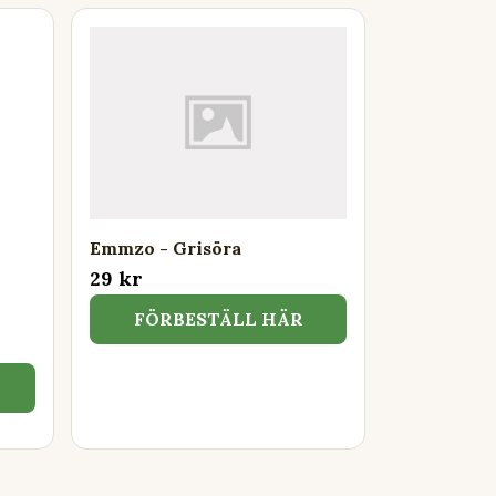
Emmzo - Grisöra
29 kr
FÖRBESTÄLL HÄR