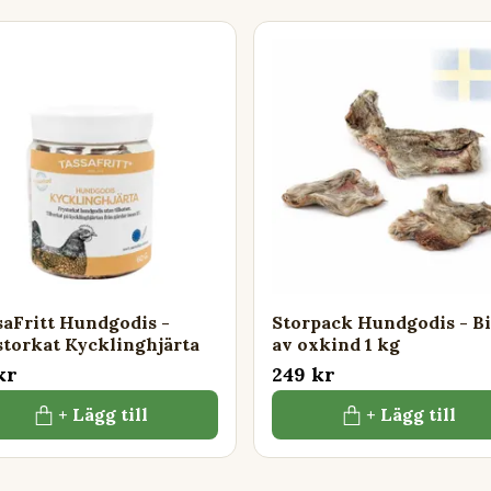
saFritt Hundgodis -
Storpack Hundgodis - Bi
storkat Kycklinghjärta
av oxkind 1 kg
kr
249 kr
+ Lägg till
+ Lägg till