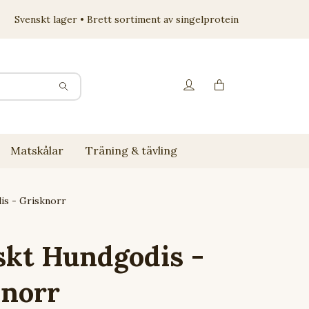
Svenskt lager • Brett sortiment av singelprotein
Matskålar
Träning & tävling
s - Grisknorr
skt Hundgodis -
knorr