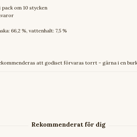
r i pack om 10 stycken
råvaror
aska: 66,2 %, vattenhalt: 7,5 %
ekommenderas att godiset förvaras torrt – gärna i en burk