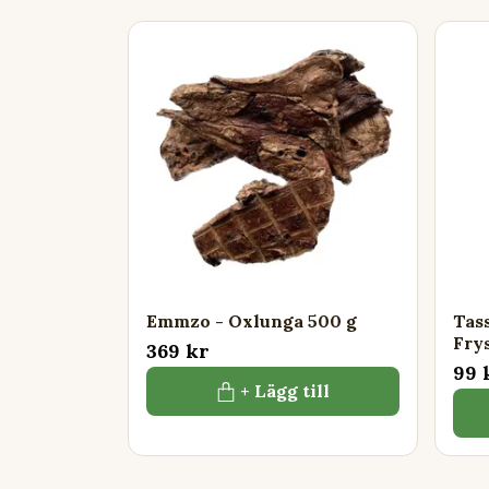
Emmzo - Oxlunga 500 g
Tas
Fry
369 kr
99 
+ Lägg till